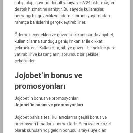
sahip olup, güvenilir bir alt yapıya ve 7/24 aktif müşteri
destek hizmetine sahiptir. Bu sayede kullanıcılar,
herhangi bir güvenlik ve ödeme sorunu yaşamadan
rahatça bahislerini gerçekleştirebilirler.
Ödeme seçenekleri ve güvenilirlik konusunda Jojobet,
kullanıcılarına sunduğu geniş imkanlar ile dikkat
çekmektedir. Kullanıcılar, siteye güvenli bir şekilde para
yatırabilir ve kazançlarını sorunsuz bir şekilde
çekebilirler.
Jojobet’in bonus ve
promosyonları
Jojobet’in bonus ve promosyonları
Jojobet’in bonus ve promosyonları
Jojobet bahis sitesi, kullanıcılarına çeşitli bonus ve
promosyon fırsatları sunmaktadır. Yeni üyelere özel
olarak sunulan hoş geldin bonusu, siteye üye olan