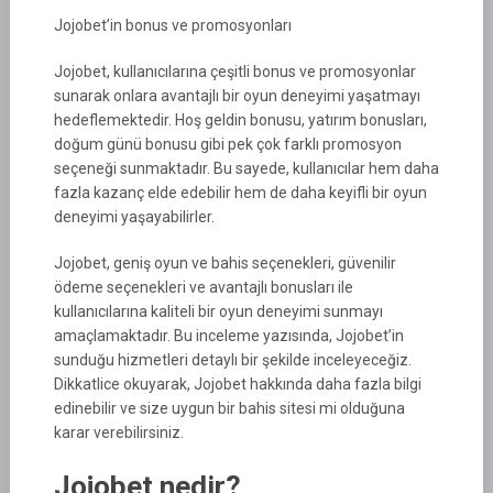
Jojobet’in bonus ve promosyonları
Jojobet, kullanıcılarına çeşitli bonus ve promosyonlar
sunarak onlara avantajlı bir oyun deneyimi yaşatmayı
hedeflemektedir. Hoş geldin bonusu, yatırım bonusları,
doğum günü bonusu gibi pek çok farklı promosyon
seçeneği sunmaktadır. Bu sayede, kullanıcılar hem daha
fazla kazanç elde edebilir hem de daha keyifli bir oyun
deneyimi yaşayabilirler.
Jojobet, geniş oyun ve bahis seçenekleri, güvenilir
ödeme seçenekleri ve avantajlı bonusları ile
kullanıcılarına kaliteli bir oyun deneyimi sunmayı
amaçlamaktadır. Bu inceleme yazısında, Jojobet’in
sunduğu hizmetleri detaylı bir şekilde inceleyeceğiz.
Dikkatlice okuyarak, Jojobet hakkında daha fazla bilgi
edinebilir ve size uygun bir bahis sitesi mi olduğuna
karar verebilirsiniz.
Jojobet nedir?