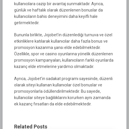
kullanıcılara cazip bir avantaj sunmaktadır. Ayrıca,
günlük ve haftalık olarak düzenlenen bonuslar da
kullanıcıların bahis deneyimini daha keyifli hale
getirmektedir.
Bununla birlikte, Jojobet’in düzenlediği turnuva ve özel
etkinliklere katılarak kullanıcılar daha fazla bonus ve
promosyon kazanma şansı elde edebilmektedir.
Özellikle, spor ve casino oyunlarına yönelik düzenlenen
promosyon kampanyaları, kullanıcıların farklı oyunlarda
kazanç elde etmelerine yardımcı olmaktadır.
Ayrıca, Jojobet’in sadakat programı sayesinde, düzenli
olarak siteyi kullanan kullanıcılar özel bonuslar ve
promosyonlarla ödüllendirilmektedir. Bu sayede,
kullanıcılar siteye bağlılıklarını korurken aynı zamanda
ek kazanç fırsatları da elde edebilmektedir.
Related Posts