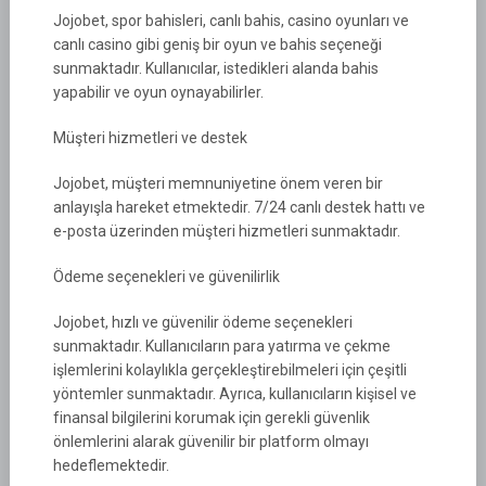
Jojobet, spor bahisleri, canlı bahis, casino oyunları ve
canlı casino gibi geniş bir oyun ve bahis seçeneği
sunmaktadır. Kullanıcılar, istedikleri alanda bahis
yapabilir ve oyun oynayabilirler.
Müşteri hizmetleri ve destek
Jojobet, müşteri memnuniyetine önem veren bir
anlayışla hareket etmektedir. 7/24 canlı destek hattı ve
e-posta üzerinden müşteri hizmetleri sunmaktadır.
Ödeme seçenekleri ve güvenilirlik
Jojobet, hızlı ve güvenilir ödeme seçenekleri
sunmaktadır. Kullanıcıların para yatırma ve çekme
işlemlerini kolaylıkla gerçekleştirebilmeleri için çeşitli
yöntemler sunmaktadır. Ayrıca, kullanıcıların kişisel ve
finansal bilgilerini korumak için gerekli güvenlik
önlemlerini alarak güvenilir bir platform olmayı
hedeflemektedir.