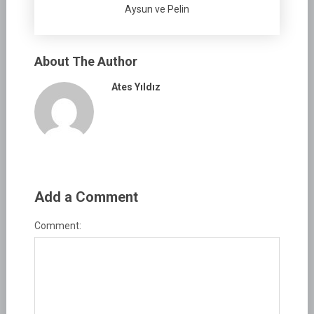
Aysun ve Pelin
About The Author
Ates Yıldız
Add a Comment
Comment: