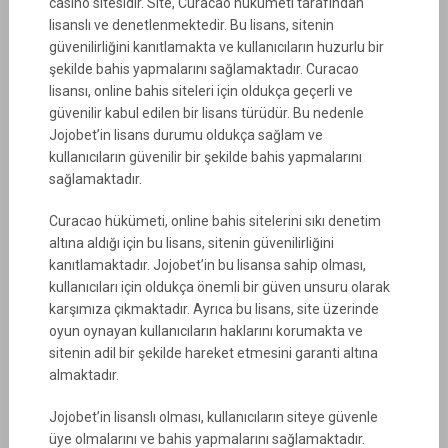
casino sitesidir. Site, Curacao hükümeti tarafından
lisanslı ve denetlenmektedir. Bu lisans, sitenin
güvenilirliğini kanıtlamakta ve kullanıcıların huzurlu bir
şekilde bahis yapmalarını sağlamaktadır. Curacao
lisansı, online bahis siteleri için oldukça geçerli ve
güvenilir kabul edilen bir lisans türüdür. Bu nedenle
Jojobet’in lisans durumu oldukça sağlam ve
kullanıcıların güvenilir bir şekilde bahis yapmalarını
sağlamaktadır.
Curacao hükümeti, online bahis sitelerini sıkı denetim
altına aldığı için bu lisans, sitenin güvenilirliğini
kanıtlamaktadır. Jojobet’in bu lisansa sahip olması,
kullanıcıları için oldukça önemli bir güven unsuru olarak
karşımıza çıkmaktadır. Ayrıca bu lisans, site üzerinde
oyun oynayan kullanıcıların haklarını korumakta ve
sitenin adil bir şekilde hareket etmesini garanti altına
almaktadır.
Jojobet’in lisanslı olması, kullanıcıların siteye güvenle
üye olmalarını ve bahis yapmalarını sağlamaktadır.