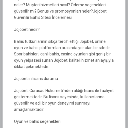
neler? Müşteri hizmetleri nasıl? Ödeme seçenekleri
güvenilir mi? Bonus ve promosyonları neler?Jojobet:
Güvenilir Bahis Sitesi İncelemesi
Jojobet nedir?
Bahis tutkunlarının sıkça tercih ettiği Jojobet, online
oyun ve bahis platformları arasında yer alan bir sitedir.
Spor bahisleri, canlı bahis, casino oyunları gibi geniş bir
oyun yelpazesi sunan Jojobet, kaliteli hizmet anlayışıyla
dikkat çekmektedir.
Jojobet’in lisans durumu
Jojobet, Curacao Hükümeti’nden aldığı lisans ile faaliyet
göstermektedir. Bu lisans sayesinde, kullanıcılarına
güvenilir ve adil bir oyun deneyimi sunmayı
amaçlamaktadır.
Oyun ve bahis seçenekleri