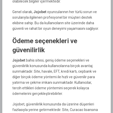
olabilecek bilgiler içermektedir.
Genel olarak,
Jojobet
oyuncularının her türlü sorun ve
sorularıyla ilgilenen profesyonel bir müşteri destek
ekibine sahip. Bu da kullanıcıların site üzerinde daha
güvenli ve rahat bir oyun deneyimi yaşamasını sağlıyor.
Ödeme seçenekleri ve
güvenilirlik
Jojobet
bahis sitesi, geniş ödeme seçenekleri ve
güvenilirlik konusunda kullanıcılarına birçok avantaj
sunmaktadır. Site, havale, EFT, kredi kartı, cepbank ve
diğer birçok ödeme yöntemi ile hızlı ve güvenilir para
yatırma ve çekme imkanı sunmaktadır. Kullanıcılar,
tercih ettikleri ödeme yöntemini seçerek kolayca
ödemelerini gerçekleştirebilirler.
Jojobet, güvenilirlik konusunda da üzerine düşenleri
fazlasıyla yerine getirmektedir. Site, Curacao lisansına