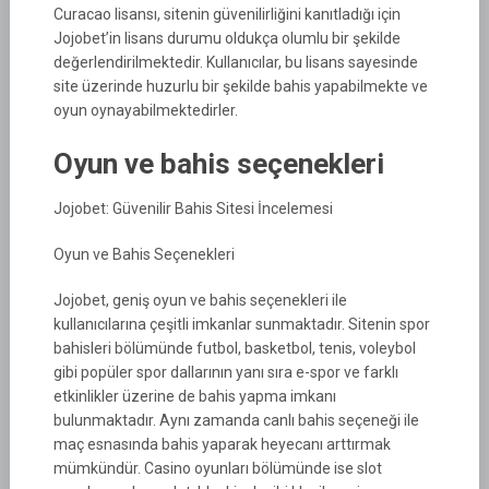
Curacao lisansı, sitenin güvenilirliğini kanıtladığı için
Jojobet’in lisans durumu oldukça olumlu bir şekilde
değerlendirilmektedir. Kullanıcılar, bu lisans sayesinde
site üzerinde huzurlu bir şekilde bahis yapabilmekte ve
oyun oynayabilmektedirler.
Oyun ve bahis seçenekleri
Jojobet: Güvenilir Bahis Sitesi İncelemesi
Oyun ve Bahis Seçenekleri
Jojobet, geniş oyun ve bahis seçenekleri ile
kullanıcılarına çeşitli imkanlar sunmaktadır. Sitenin spor
bahisleri bölümünde futbol, basketbol, tenis, voleybol
gibi popüler spor dallarının yanı sıra e-spor ve farklı
etkinlikler üzerine de bahis yapma imkanı
bulunmaktadır. Aynı zamanda canlı bahis seçeneği ile
maç esnasında bahis yaparak heyecanı arttırmak
mümkündür. Casino oyunları bölümünde ise slot