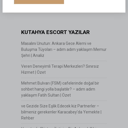
KUTAHYA ESCORT YAZILAR
Masalını Unutun: Ankara Gece Alemi ve
Buluşma Tüyoları – adım adım yaklaşım Memur
Şehri | Analiz
Veren Deneyimli Terapi Merkezleri? Sınırsız
Hizmet | Özet
Mehmet Bulvarı (FSM) cafelerinde doğal bir
sohbet hangi yolla başlatılır? – adım adım
yaklaşım Fatih Sultan | Özet
ve Gezide Size Eşlik Edecek kiz Partnerler –
bilmeniz gerekenler Karacabey’da Yemekte |
Rehber